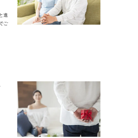
と進
でご
。