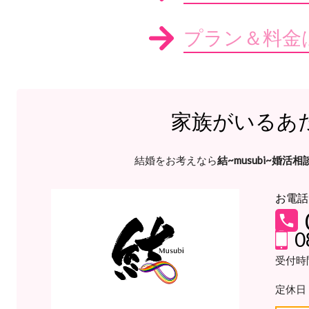
プラン＆料金
家族がいるあ
結婚をお考えなら
結~musubi~婚活相
お電話
0
受付時間
定休日