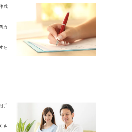
作成
料カ
オを
相手
方さ